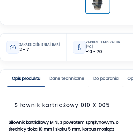
ZAKRES TEMPERATUR
ZAKRES CIŚNIENIA [BAR]
[°C]
2 - 7
-10 - 70
Opis produktu
Dane techniczne
Do pobrania
Op
Siłownik kartridżowy 010 X 005
Siłownik kartridżowy MINI, z powrotem sprężynowym, o
średnicy tłoka 10 mm i skoku 5 mm, korpus mosiądz