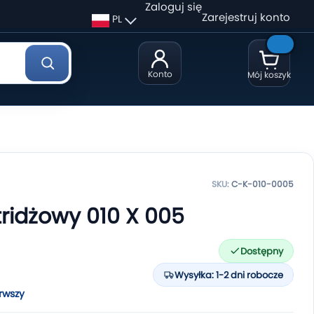
Zaloguj się
Zarejestruj konto
PL
Konto
Mój koszyk
SKU:
C-K-010-0005
tridżowy 010 X 005
Dostępny
Wysyłka: 1-2 dni robocze
rwszy