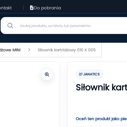
ntakt
Do pobrania
idżowe MINI
Siłownik kartridżowy 010 X 005
JANATICS
Siłownik kar
Oceń ten produkt jako pie