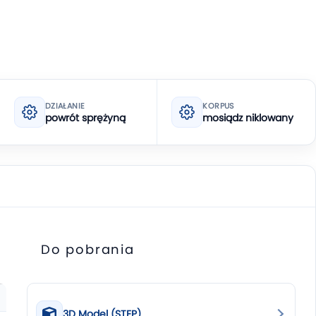
DZIAŁANIE
KORPUS
powrót sprężyną
mosiądz niklowany
Do pobrania
3D Model (STEP)