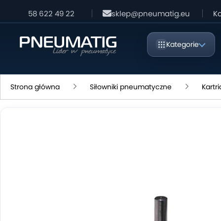
58 622 49 22
sklep@pneumatig.eu
Ko
Kategorie
Strona główna
Siłowniki pneumatyczne
Kartr