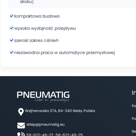
skoku]
Waga: 27 g
kompaktowa budowa
wysoka wydajność przepływu
szeroki zakres ciśnień
niezawodna praca w automatyce przemysłowej
I
Po
Wejherowska 37A, 84-240 Reda, Polska
Po
sklep@pneumatig.eu
Re
58-622-49-22,
58-622-49-25