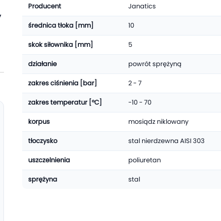
Producent
Janatics
y
średnica tłoka [mm]
10
skok siłownika [mm]
5
działanie
powrót sprężyną
zakres ciśnienia [bar]
2 - 7
zakres temperatur [°C]
-10 - 70
korpus
mosiądz niklowany
tłoczysko
stal nierdzewna AISI 303
uszczelnienia
poliuretan
sprężyna
stal