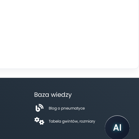
Baza wiedzy
Blog o pneumatyce
Tabela gwintów, rozmiary