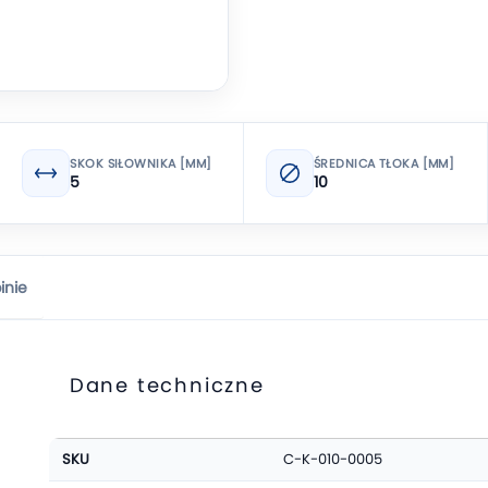
SKOK SIŁOWNIKA [MM]
ŚREDNICA TŁOKA [MM]
5
10
inie
Dane techniczne
Więcej
SKU
C-K-010-0005
informacji