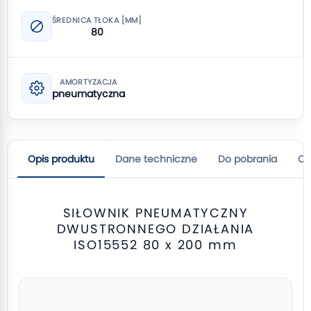
ŚREDNICA TŁOKA [MM]
80
AMORTYZACJA
pneumatyczna
Opis produktu
Dane techniczne
Do pobrania
Op
SIŁOWNIK PNEUMATYCZNY
DWUSTRONNEGO DZIAŁANIA
ISO15552 80 x 200 mm