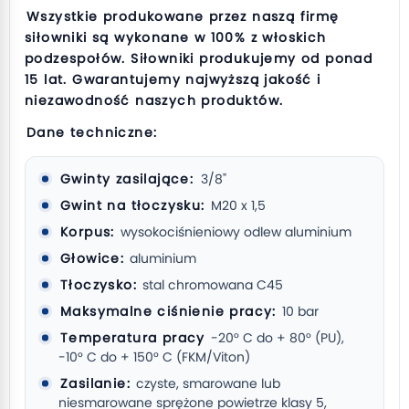
Wszystkie produkowane przez naszą firmę
siłowniki są wykonane w 100% z włoskich
podzespołów. Siłowniki produkujemy od ponad
15 lat. Gwarantujemy najwyższą jakość i
niezawodność naszych produktów.
Dane techniczne:
Gwinty zasilające:
3/8"
Gwint na tłoczysku:
M20 x 1,5
Korpus:
wysokociśnieniowy odlew aluminium
Głowice:
aluminium
Tłoczysko:
stal chromowana C45
Maksymalne ciśnienie pracy:
10 bar
Temperatura pracy
-20° C do + 80° (PU),
-10° C do + 150° C (FKM/Viton)
Zasilanie:
czyste, smarowane lub
niesmarowane sprężone powietrze klasy 5,