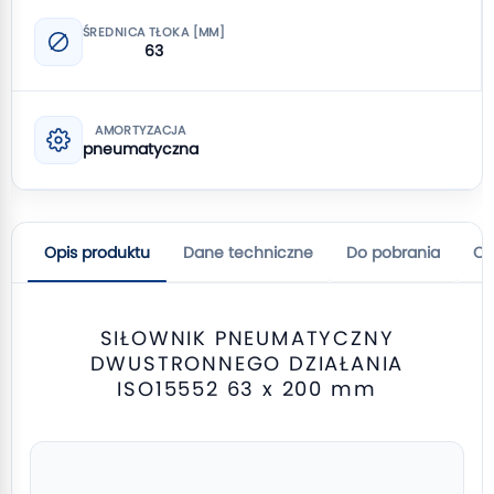
ŚREDNICA TŁOKA [MM]
63
AMORTYZACJA
pneumatyczna
Opis produktu
Dane techniczne
Do pobrania
Op
SIŁOWNIK PNEUMATYCZNY
DWUSTRONNEGO DZIAŁANIA
ISO15552 63 x 200 mm