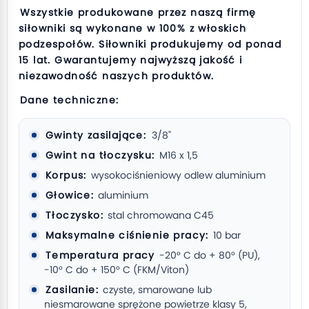
Wszystkie produkowane przez naszą firmę
siłowniki są wykonane w 100% z włoskich
podzespołów. Siłowniki produkujemy od ponad
15 lat. Gwarantujemy najwyższą jakość i
niezawodność naszych produktów.
Dane techniczne:
Gwinty zasilające:
3/8"
Gwint na tłoczysku:
M16 x 1,5
Korpus:
wysokociśnieniowy odlew aluminium
Głowice:
aluminium
Tłoczysko:
stal chromowana C45
Maksymalne ciśnienie pracy:
10 bar
Temperatura pracy
-20° C do + 80° (PU),
-10° C do + 150° C (FKM/Viton)
Zasilanie:
czyste, smarowane lub
niesmarowane sprężone powietrze klasy 5,