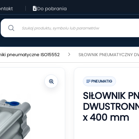
ntakt
Do pobrania
niki pneumatyczne ISO15552
SIŁOWNIK PNEUMATYCZNY DW
PNEUMATIG
SIŁOWNIK P
DWUSTRONNE
x 400 mm