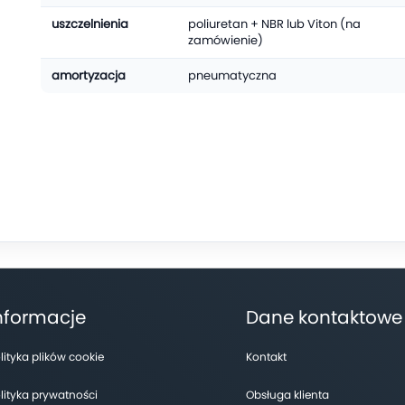
uszczelnienia
poliuretan + NBR lub Viton (na
zamówienie)
amortyzacja
pneumatyczna
nformacje
Dane kontaktowe
ę
ć
lityka plików cookie
Kontakt
lityka prywatności
Obsługa klienta