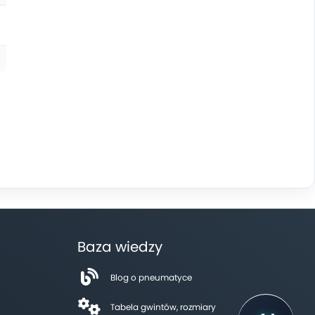
Baza wiedzy
Blog o pneumatyce
Tabela gwintów, rozmiary