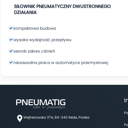
SIŁOWNIK PNEUMATYCZNY DWUSTRONNEGO
DZIAŁANIA
Średnica: 32 mm
kompaktowa budowa
Skok: 400 mm
wysoka wydajność przepływu
Norma: ISO 15552
szeroki zakres ciśnień
Oferujemy siłowniki z najczęściej stosowanym
niezawodna praca w automatyce przemysłowej
skokiem. Produkujemy również niestandardowe
siłowniki o dowolnym skoku (co 1 mm).
Najpopularniejszy rodzaj siłowników
stosowany na
rynku o średnicach
od 32 mm do 320 mm
. Nasze
siłowniki posiadają w standardzie tłoczysko wykonane
I
ze
stali chromowanej C45
,
regulowaną amortyzacj
pneumatyczną
,
pierścień magnetyczny
i
możliwoś
montażu czujnika kontraktonowego
(rowek typu T).
Po
Wejherowska 37A, 84-240 Reda, Polska
Obudowa wykonana jest z wysokociśnieniowego odlewu
Po
aluminium, a standardowe uszczelniania z wysokiej