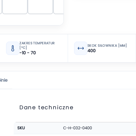
ZAKRES TEMPERATUR
SKOK SIŁOWNIKA [MM]
[°C]
400
-10 - 70
inie
Dane techniczne
Więcej
SKU
C-H-032-0400
informacji