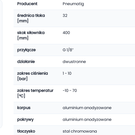
Producent
Pneumatig
średnica tłoka
32
[mm]
skok siłownika
400
[mm]
przyłącze
G 1/8″
działanie
dwustronne
zakres ciśnienia
1 - 10
[bar]
zakres temperatur
-10 - 70
[°C]
korpus
aluminium anodyzowane
pokrywy
aluminium anodyzowane
tłoczysko
stal chromowana