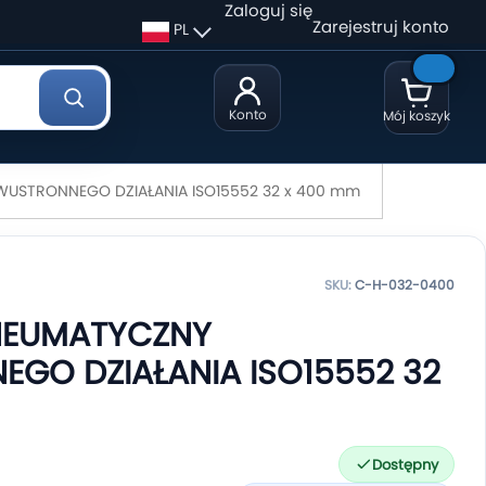
Zaloguj się
Zarejestruj konto
PL
Konto
Mój koszyk
USTRONNEGO DZIAŁANIA ISO15552 32 x 400 mm
SKU:
C-H-032-0400
NEUMATYCZNY
GO DZIAŁANIA ISO15552 32
Dostępny