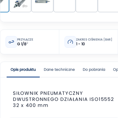
PRZYŁĄCZE
ZAKRES CIŚNIENIA [BAR]
G 1/8″
1 - 10
Opis produktu
Dane techniczne
Do pobrania
Op
SIŁOWNIK PNEUMATYCZNY
DWUSTRONNEGO DZIAŁANIA ISO15552
32 x 400 mm