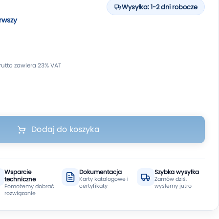
Wysyłka: 1-2 dni robocze
rwszy
Dodaj do koszyka
Wsparcie
Dokumentacja
Szybka wysyłka
techniczne
Karty katalogowe i
Zamów dziś,
certyfikaty
wyślemy jutro
Pomożemy dobrać
rozwiązanie