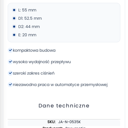
L: 55 mm
D1: 52.5 mm
D2: 44 mm
E: 20 mm
kompaktowa budowa
wysoka wydajność przepływu
szeroki zakres ciśnień
niezawodna praca w automatyce przemysłowej
Dane techniczne
Więcej
JA-N-0535K
informacji