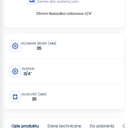
Zamów dziś, wyślemy jutro
35mm Nasadka Udarowa 3/4"
ROZMIAR ŚRUBY [MM]
35
TRZPIEŃ
3/4″
DŁUGOŚĆ [MM]
35
Opis produktu
Dane techniczne
Do pobrania
Op