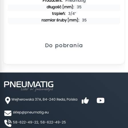
Pneumatig
35
3/4″
35
Do pobrania
Wejherowska 37A, 84-240 Reda, Polska
sklep@pneumatig.eu
58-622-49-22,
58-622-49-25