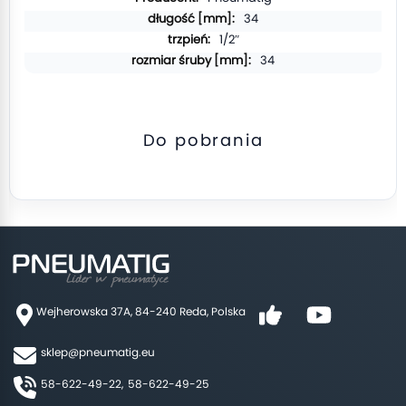
34
1/2″
34
Do pobrania
Wejherowska 37A, 84-240 Reda, Polska
sklep@pneumatig.eu
58-622-49-22,
58-622-49-25