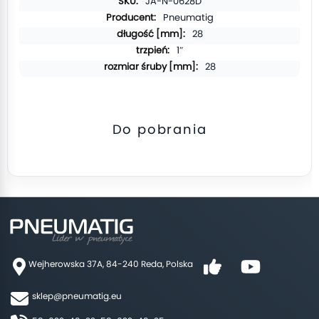
Więcej
JA-N-0628D
informacji
Pneumatig
28
1″
28
Do pobrania
Wejherowska 37A, 84-240 Reda, Polska
sklep@pneumatig.eu