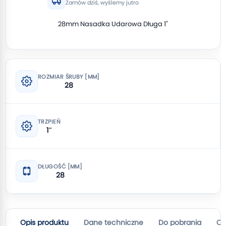
Zamów dziś, wyślemy jutro
28mm Nasadka Udarowa Długa 1"
ROZMIAR ŚRUBY [MM]
28
TRZPIEŃ
1″
DŁUGOŚĆ [MM]
28
Opis produktu
Dane techniczne
Do pobrania
Op