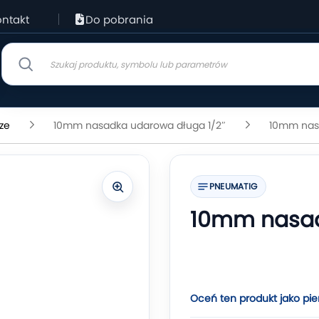
ntakt
Do pobrania
ze
10mm nasadka udarowa długa 1/2″
10mm nas
PNEUMATIG
10mm nasad
Oceń ten produkt jako pie