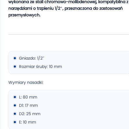
wykonana ze stali chromowo-molibdenowej, kompatybilna z
narzędziami o trzpieniu 1/2″, przeznaczona do zastosowań
przemysłowych.
Gniazdo: 1/2″
Rozmiar śruby: 10 mm
Wymiary nasadki:
L: 80 mm
D1: 17 mm
D2: 25 mm
E: 10 mm