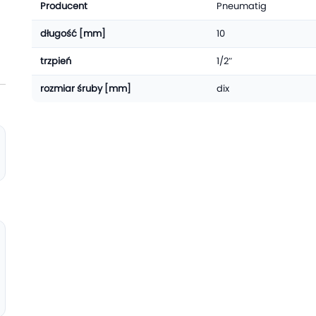
Producent
Pneumatig
długość [mm]
10
trzpień
1/2″
rozmiar śruby [mm]
dix