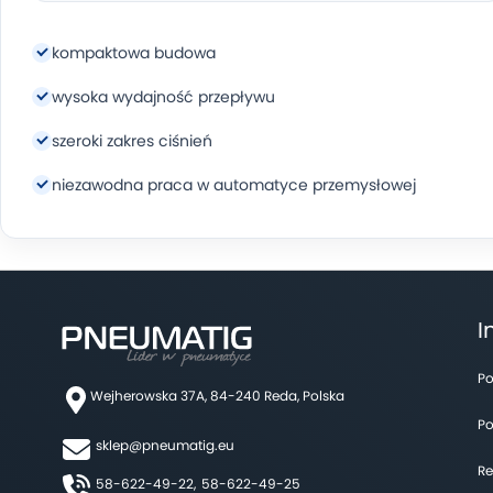
kompaktowa budowa
wysoka wydajność przepływu
szeroki zakres ciśnień
niezawodna praca w automatyce przemysłowej
I
Po
Wejherowska 37A, 84-240 Reda, Polska
Po
sklep@pneumatig.eu
Re
58-622-49-22,
58-622-49-25