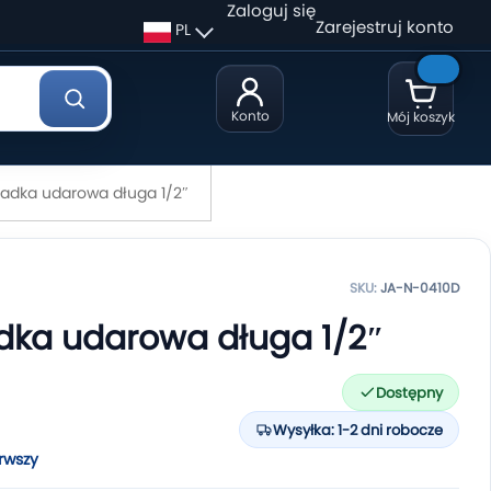
Zaloguj się
Zarejestruj konto
PL
Konto
Mój koszyk
adka udarowa długa 1/2″
SKU:
JA-N-0410D
ka udarowa długa 1/2″
Dostępny
Wysyłka: 1-2 dni robocze
rwszy