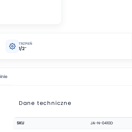
TRZPIEŃ
1/2″
inie
Dane techniczne
Więcej
SKU
JA-N-0410D
informacji