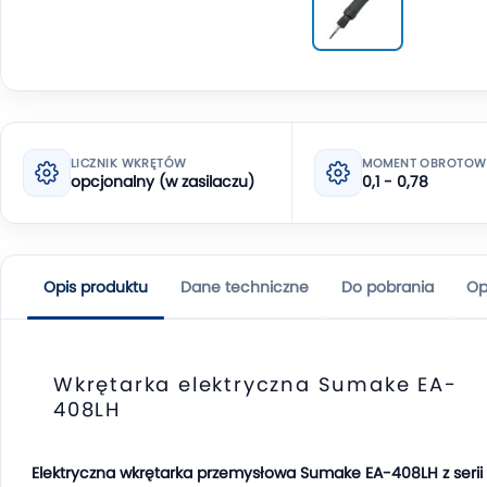
LICZNIK WKRĘTÓW
MOMENT OBROTOWY
opcjonalny (w zasilaczu)
0,1 - 0,78
Opis produktu
Dane techniczne
Do pobrania
Op
Wkrętarka elektryczna Sumake EA-
408LH
Elektryczna wkrętarka przemysłowa Sumake EA-408LH z serii