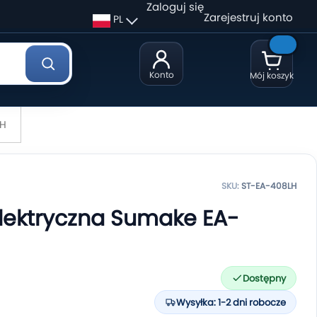
Zaloguj się
Zarejestruj konto
PL
Konto
Mój koszyk
LH
SKU:
ST-EA-408LH
lektryczna Sumake EA-
Dostępny
Wysyłka: 1-2 dni robocze