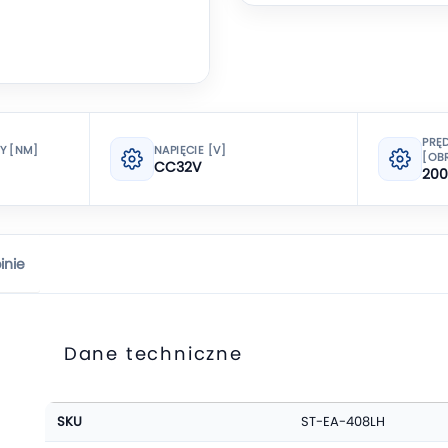
PRĘ
 [NM]
NAPIĘCIE [V]
[OBR
CC32V
20
inie
Dane techniczne
Więcej
SKU
ST-EA-408LH
informacji