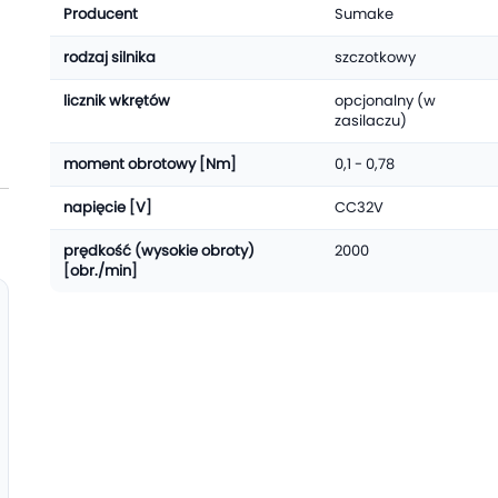
Producent
Sumake
rodzaj silnika
szczotkowy
licznik wkrętów
opcjonalny (w
zasilaczu)
moment obrotowy [Nm]
0,1 - 0,78
napięcie [V]
CC32V
prędkość (wysokie obroty)
2000
[obr./min]