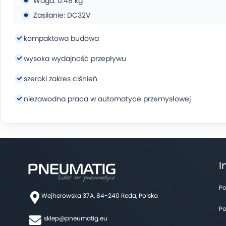
Waga: 0.48 kg
Zasilanie: DC32V
Uruchamiana przyciskiem
kompaktowa budowa
wysoka wydajność przepływu
szeroki zakres ciśnień
niezawodna praca w automatyce przemysłowej
I
Po
Wejherowska 37A, 84-240 Reda, Polska
Po
sklep@pneumatig.eu