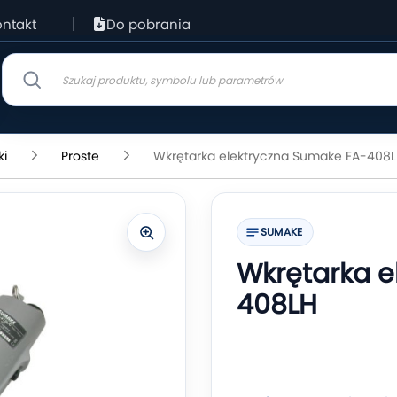
ntakt
Do pobrania
ki
Proste
Wkrętarka elektryczna Sumake EA-408
SUMAKE
Wkrętarka e
408LH