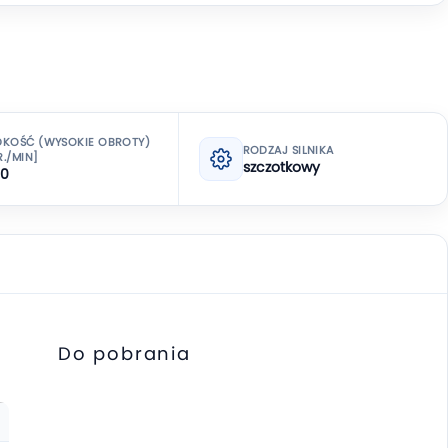
DKOŚĆ (WYSOKIE OBROTY)
RODZAJ SILNIKA
./MIN]
szczotkowy
00
Do pobrania