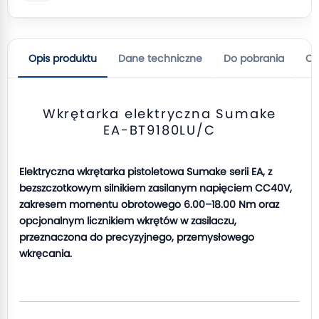
Opis produktu
Dane techniczne
Do pobrania
Op
Wkrętarka elektryczna Sumake
EA-BT9180LU/C
Elektryczna wkrętarka pistoletowa Sumake serii EA, z
bezszczotkowym silnikiem zasilanym napięciem CC40V,
zakresem momentu obrotowego 6.00–18.00 Nm oraz
opcjonalnym licznikiem wkrętów w zasilaczu,
przeznaczona do precyzyjnego, przemysłowego
wkręcania.