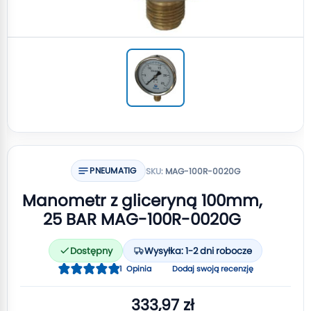
PNEUMATIG
SKU:
MAG-100R-0020G
Manometr z gliceryną 100mm,
25 BAR MAG-100R-0020G
Dostępny
Wysyłka: 1-2 dni robocze
Ocena:
1
Opinia
Dodaj swoją recenzję
100
100
% of
333,97 zł