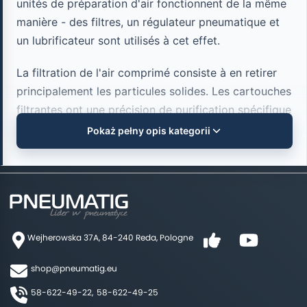
unités de préparation d'air fonctionnent de la même
manière - des filtres, un régulateur pneumatique et
un lubrificateur sont utilisés à cet effet.
La filtration de l'air comprimé consiste à en retirer
principalement les particules solides. Les cartouches
filtrantes ont une précision de purification spécifique
- 40 μm a été adopté comme norme, ce qui
Pokaż pełny opis kategorii
correspond à la cinquième classe de pureté. Elle est
suffisante pour le bon fonctionnement des raccords
pneumatiques. Dans le cas d'éléments plus précis, la
précision de filtration doit être plus élevée et, selon
la norme ISO 8573-1:2010, avoir une 3ème classe de
Wejherowska 37A, 84-240 Reda, Pologne
pureté de l'air. Les filtres éliminent également l'eau
et les grosses particules d'huile. Habituellement, lors
shop@pneumatig.eu
de la sélection d'un filtre pour des applications
58-622-49-22,
58-622-49-25
pneumatiques, il est nécessaire de vérifier les