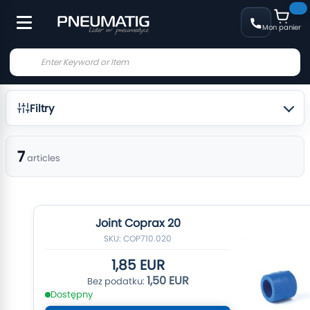
Mon panier
Filtry
7
articles
Joint Coprax 20
SKU: COP710.020
1,85 EUR
1,50 EUR
Dostępny