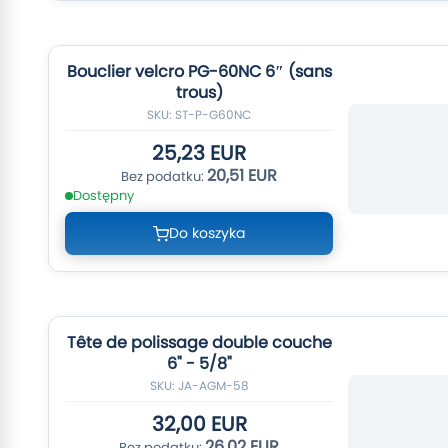
Bouclier velcro PG-60NC 6″ (sans
trous)
SKU: ST-P-G60NC
25,23 EUR
20,51 EUR
Dostępny
Do koszyka
Tête de polissage double couche
6" - 5/8"
SKU: JA-AGM-58
32,00 EUR
26,02 EUR