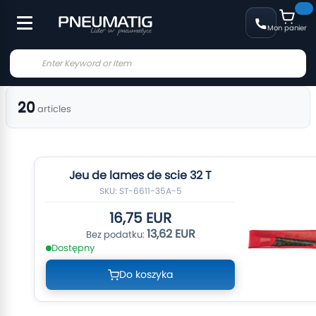
Mon panier
20
articles
Jeu de lames de scie 32 T
SKU: ST-6611-35A-5
16,75 EUR
13,62 EUR
Dostępny
Do koszyka