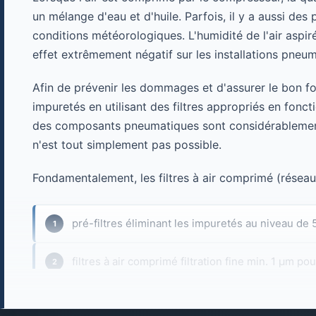
un mélange d'eau et d'huile. Parfois, il y a aussi d
conditions météorologiques. L'humidité de l'air aspir
effet extrêmement négatif sur les installations pneum
Afin de prévenir les dommages et d'assurer le bon fo
impuretés en utilisant des filtres appropriés en foncti
des composants pneumatiques sont considérablement a
n'est tout simplement pas possible.
Fondamentalement, les filtres à air comprimé (réseau)
pré-filtres éliminant les impuretés au niveau de 
filtres à air comprimé filtration fine min. 1 μm p
filtres finaux (précision la plus élevée) filtrati