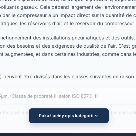
es polluants gazeux. Cela dépend largement de l'environneme
é par le compresseur a un impact direct sur la quantité de 
atiques, les réservoirs d'air et le réservoir du compresseur
nctionnement des installations pneumatiques et des outils, 
on des besoins et des exigences de qualité de l'air. C'est grâ
ugmentées, et dans certaines industries, comme dans le ve
 peuvent être divisés dans les classes suivantes en raison d
5μm. (Classe de propreté III selon ISO 8573-1)
our les particules solides et moins de 0,1 mg/m3 pour les particul
Pokaż pełny opis kategorii
on min. 0,1 μm pour les particules et 0,01 mg/m3 pour les contamin