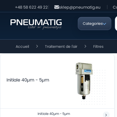
+48 58 622 49 22
sklep@pneumatig.eu
C
Categories
Accueil
Traitement de l'air
Filtres
Initiale 40µm - 5µm
Initiale 40µm - 5µm