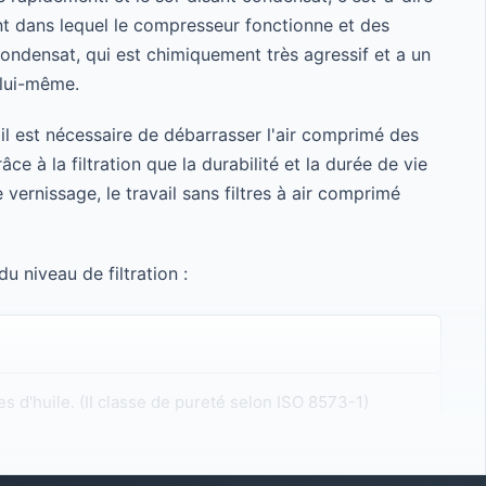
nt dans lequel le compresseur fonctionne et des
condensat, qui est chimiquement très agressif et a un
 lui-même.
il est nécessaire de débarrasser l'air comprimé des
ce à la filtration que la durabilité et la durée de vie
rnissage, le travail sans filtres à air comprimé
u niveau de filtration :
es d'huile. (II classe de pureté selon ISO 8573-1)
ants pétroliers. (I classe de pureté selon ISO 8573-1)