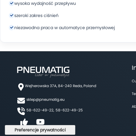
wysoka wydajność przepływu
szeroki zakres ciśnień
niezawodna praca w automatyce przemysłowej
I
Cu
Wejherowska 37A, 84-240 Reda, Poland
Te
sklep@pneumatig.eu
Ab
58-622-49-22,
58-622-49-25