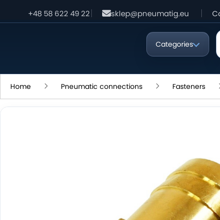
+48 58 622 49 22
sklep@pneumatig.eu
C
Categories
Home
Pneumatic connections
Fasteners