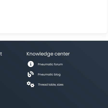
t
Knowledge center
Pneumatic forum
Pneumatic blog
Thread table, sizes