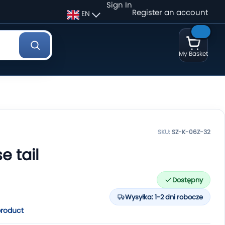
Sign In
Register an account
EN
My Basket
SKU:
SZ-K-06Z-32
e tail
Dostępny
Wysyłka: 1-2 dni robocze
 product