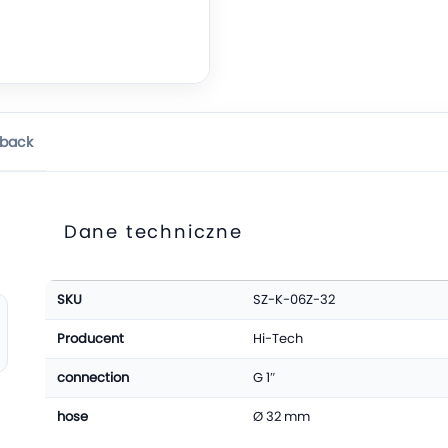
back
Dane techniczne
More
SKU
SZ-K-06Z-32
Information
Producent
Hi-Tech
connection
G 1″
hose
Ø 32 mm