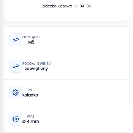
Złączka Kątowa PL-04-00
PRZYŁĄCZE
M5
RODZAJ GWINTU
zewnętrzny
TYP
kolanko
WĄŻ
Ø 4 mm