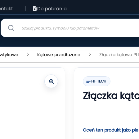
ntakt
Do pobrania
i wtykowe
Kątowe przedłużone
Złączka kątowa PL
HI-TECH
Złączka kąt
Oceń ten produkt jako pie