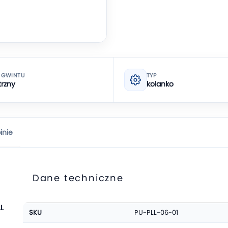
 GWINTU
TYP
rzny
kolanko
inie
Dane techniczne
Więcej
L
SKU
PU-PLL-06-01
informacji