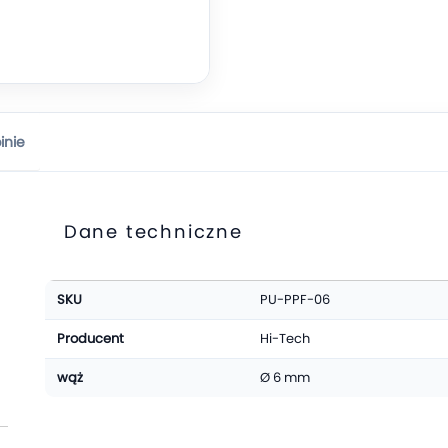
inie
Dane techniczne
Więcej
SKU
PU-PPF-06
informacji
Producent
Hi-Tech
wąż
Ø 6 mm