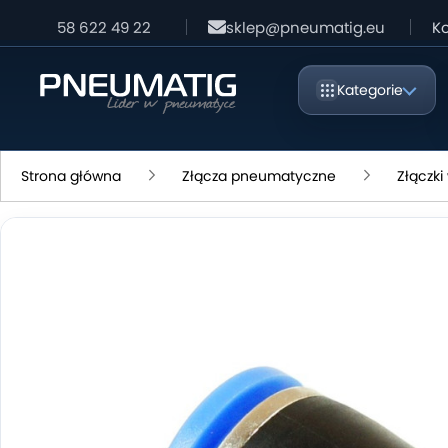
58 622 49 22
sklep@pneumatig.eu
Ko
Kategorie
Strona główna
Złącza pneumatyczne
Złączk