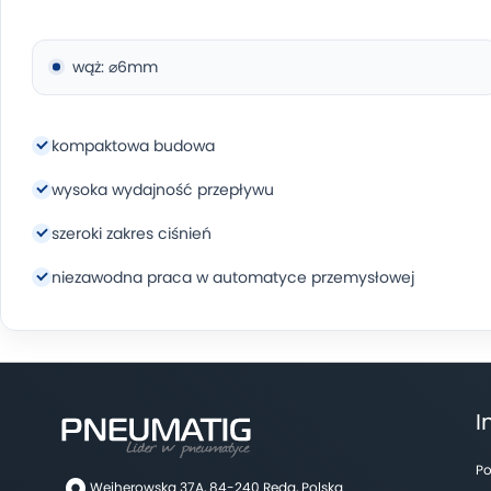
wąż: ⌀6mm
kompaktowa budowa
wysoka wydajność przepływu
szeroki zakres ciśnień
niezawodna praca w automatyce przemysłowej
I
Po
Wejherowska 37A, 84-240 Reda, Polska