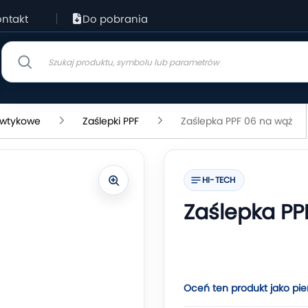
ntakt
Do pobrania
i wtykowe
Zaślepki PPF
Zaślepka PPF 06 na wąż
HI-TECH
Zaślepka PP
Oceń ten produkt jako pie