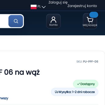
Zaloguj się
Zarejestruj konto
PL
Konto
Mój koszyk
SKU:
PU-PPF-06
F 06 na wąż
Dostępny
Wysyłka: 1-2 dni robocze
rwszy