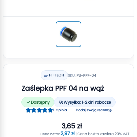
HI-TECH
SKU:
PU-PPF-04
Zaślepka PPF 04 na wąż
Dostępny
Wysyłka: 1-2 dni robocze
Ocena:
1
Opinia
Dodaj swoją recenzję
100
100
% of
3,65 zł
2,97 zł