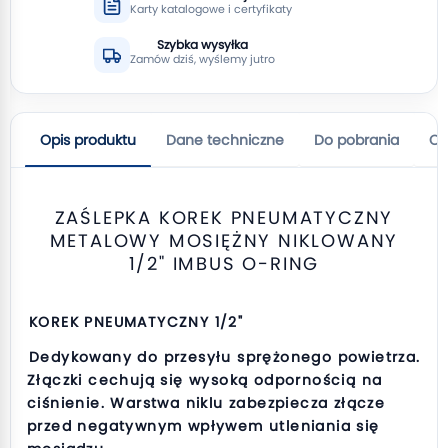
Karty katalogowe i certyfikaty
Szybka wysyłka
Zamów dziś, wyślemy jutro
Opis produktu
Dane techniczne
Do pobrania
Op
ZAŚLEPKA KOREK PNEUMATYCZNY
METALOWY MOSIĘŻNY NIKLOWANY
1/2" IMBUS O-RING
KOREK PNEUMATYCZNY 1/2"
Dedykowany do przesyłu sprężonego powietrza.
Złączki cechują się wysoką odpornością na
ciśnienie. Warstwa niklu zabezpiecza złącze
przed negatywnym wpływem utleniania się