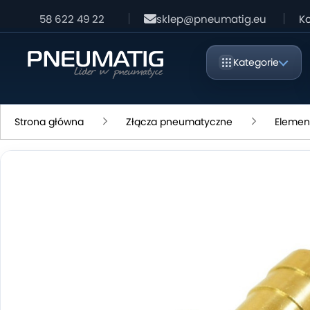
58 622 49 22
sklep@pneumatig.eu
Ko
Kategorie
Strona główna
Złącza pneumatyczne
Elemen