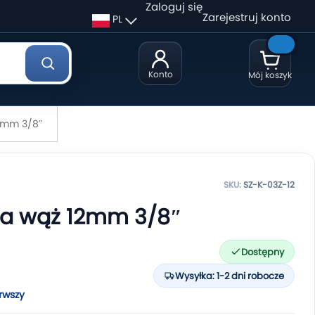
Zaloguj się
Zarejestruj konto
PL
Konto
Mój koszyk
2mm 3/8″
SKU:
SZ-K-03Z-12
a wąż 12mm 3/8″
Dostępny
Wysyłka: 1-2 dni robocze
rwszy