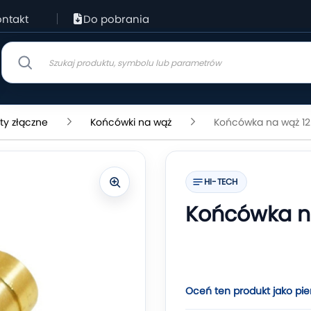
ntakt
Do pobrania
ty złączne
Końcówki na wąż
Końcówka na wąż 1
HI-TECH
Końcówka n
Oceń ten produkt jako pie