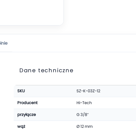
inie
Dane techniczne
Więcej
SKU
SZ-K-03Z-12
informacji
Producent
Hi-Tech
przyłącze
G 3/8″
wąż
Ø 12 mm