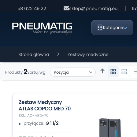
58 622 49 22
sklep@pneumatig.eu
Ko
Kategorie
Strona główna
Zestawy medyczne
2
Sortuj wg
Produkty
Zestaw Medyczny
ATLAS COPCO MED 70
SKU: AC-MED-70
przyłącze:
G 1 1/2″