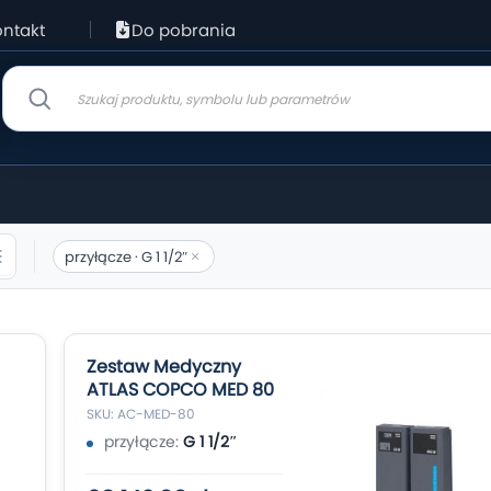
ntakt
Do pobrania
przyłącze · G 1 1/2″
Zestaw Medyczny
ATLAS COPCO MED 80
SKU: AC-MED-80
przyłącze:
G 1 1/2″