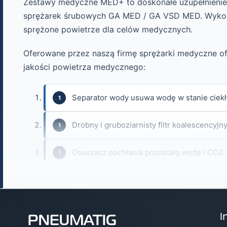
Zestawy medyczne MED+ to doskonałe uzupełnienie 
sprężarek śrubowych GA MED / GA VSD MED. Wykorzy
sprężone powietrze dla celów medycznych.
Oferowane przez naszą firmę sprężarki medyczne of
jakości powietrza medycznego:
Separator wody usuwa wodę w stanie ciek
Drobny i gruboziarnisty filtr koalescencyjn
Osuszacz pochłania pozostałą wodę i CO2.
Węgiel aktywny usuwa zanieczyszczenia g
Katalizator dba o utlenianie CO.
I