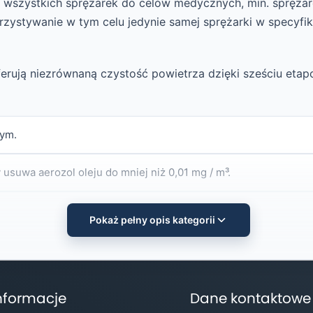
wszystkich sprężarek do celów medycznych, min. sprężar
stywanie w tym celu jedynie samej sprężarki w specyfik
erują niezrównaną czystość powietrza dzięki sześciu eta
łym.
y usuwa aerozol oleju do mniej niż 0,01 mg / m³.
Pokaż pełny opis kategorii
azowe.
nformacje
Dane kontaktowe