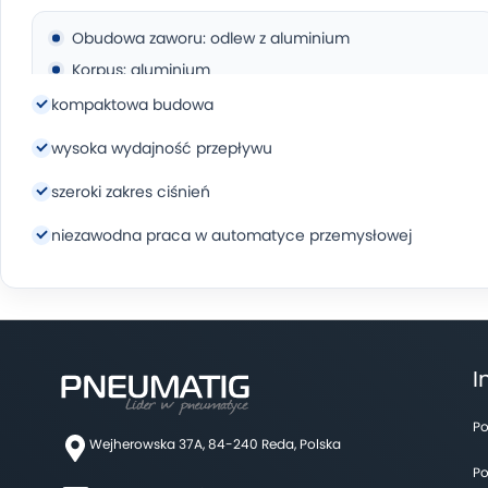
Obudowa zaworu: odlew z aluminium
Korpus: aluminium
Uszczelki: guma (NBR)
kompaktowa budowa
Sprężyna: stal nierdzewna
wysoka wydajność przepływu
Fragmenty przycisku: stal nierdzewna, POM
szeroki zakres ciśnień
niezawodna praca w automatyce przemysłowej
I
Po
Wejherowska 37A, 84-240 Reda, Polska
Po