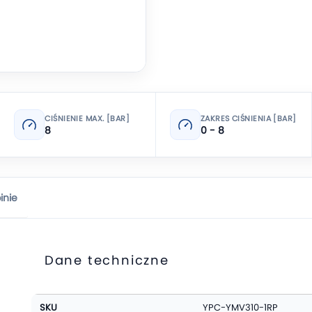
CIŚNIENIE MAX. [BAR]
ZAKRES CIŚNIENIA [BAR]
8
0 - 8
inie
Dane techniczne
Więcej
SKU
YPC-YMV310-1RP
informacji