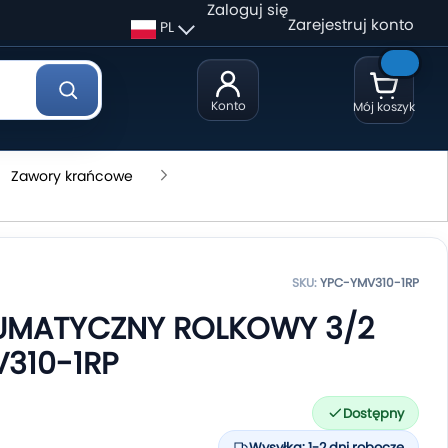
Zaloguj się
Zarejestruj konto
PL
Konto
Mój koszyk
Zawory krańcowe
SKU:
YPC-YMV310-1RP
UMATYCZNY ROLKOWY 3/2
V310-1RP
Dostępny
Wysyłka: 1-2 dni robocze