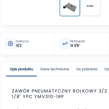
FUNKCJA
PRZYŁĄCZE
3/2
G 1/8″
Opis produktu
Dane techniczne
Do pobrania
Op
ZAWÓR PNEUMATYCZNY ROLKOWY 3/2
1/8" YPC YMV310-1RP