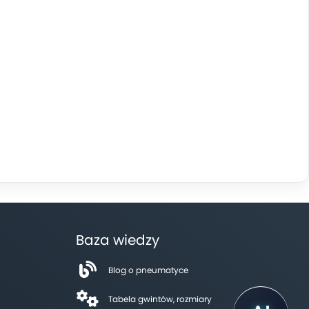
Baza wiedzy
Blog o pneumatyce
Tabela gwintów, rozmiary