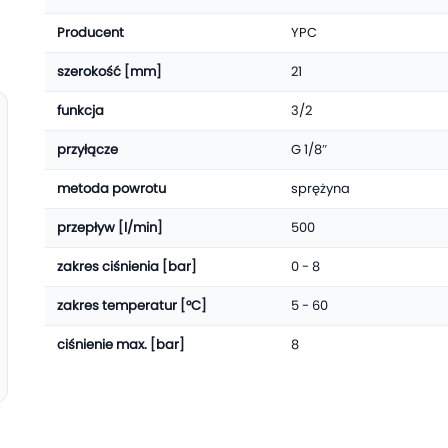
Producent
YPC
szerokość [mm]
21
funkcja
3/2
przyłącze
G 1/8″
metoda powrotu
sprężyna
przepływ [l/min]
500
zakres ciśnienia [bar]
0 - 8
zakres temperatur [°C]
5 - 60
ciśnienie max. [bar]
8