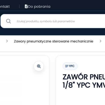
ntakt
Do pobrania
Zawory pneumatyczne sterowane mechanicznie
YPC
ZAWÓR PNE
1/8" YPC YM