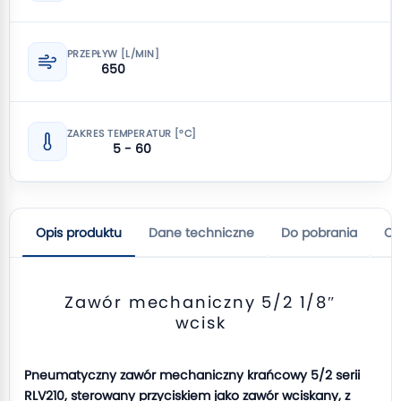
PRZEPŁYW [L/MIN]
650
ZAKRES TEMPERATUR [°C]
5 - 60
Opis produktu
Dane techniczne
Do pobrania
Op
Zawór mechaniczny 5/2 1/8″
wcisk
Pneumatyczny zawór mechaniczny krańcowy 5/2 serii
RLV210, sterowany przyciskiem jako zawór wciskany, z