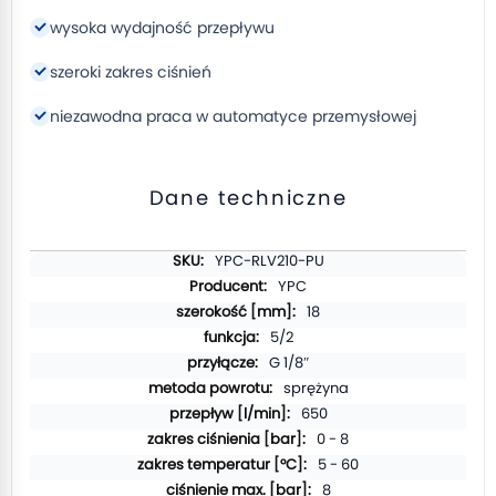
wysoka wydajność przepływu
szeroki zakres ciśnień
niezawodna praca w automatyce przemysłowej
Dane techniczne
Więcej
YPC-RLV210-PU
informacji
YPC
18
5/2
G 1/8″
sprężyna
650
0 - 8
5 - 60
8