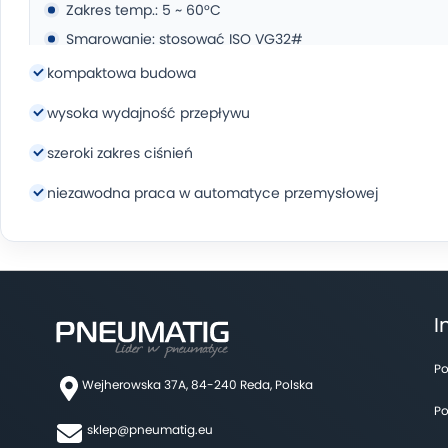
Zakres temp.: 5 ~ 60°C
Smarowanie: stosować ISO VG32#
kompaktowa budowa
Budowa:
wysoka wydajność przepływu
Obudowa zaworu: odlew z aluminium
szeroki zakres ciśnień
Korpus: aluminium
niezawodna praca w automatyce przemysłowej
Uszczelki: guma (NBR)
Sprężyna: stal nierdzewna
Fragmenty przycisku: stal nierdzewna
Fragmenty dźwigni: płyta stalowa, POM
Części pilota: nylon wzmacniany włóknem szklanym
I
Przykrywka: z cynku odlewanego ciśnieniowo
Po
Wejherowska 37A, 84-240 Reda, Polska
Po
sklep@pneumatig.eu