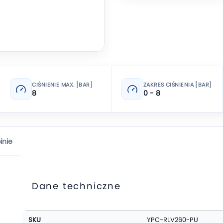
CIŚNIENIE MAX. [BAR]
ZAKRES CIŚNIENIA [BAR]
8
0 - 8
inie
Dane techniczne
Więcej
SKU
YPC-RLV260-PU
informacji