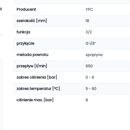
a
Producent
YPC
szerokość [mm]
18
funkcja
3/2
przyłącze
G 1/8″
metoda powrotu
sprężyna
przepływ [l/min]
650
zakres ciśnienia [bar]
0 - 8
zakres temperatur [°C]
5 - 60
ciśnienie max. [bar]
8