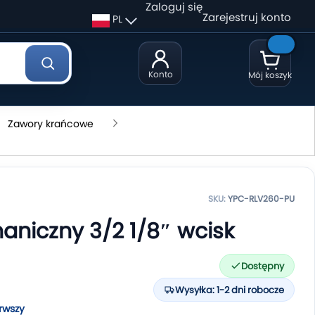
Zaloguj się
Zarejestruj konto
PL
Konto
Mój koszyk
Zawory krańcowe
SKU:
YPC-RLV260-PU
niczny 3/2 1/8″ wcisk
Dostępny
Wysyłka: 1-2 dni robocze
rwszy