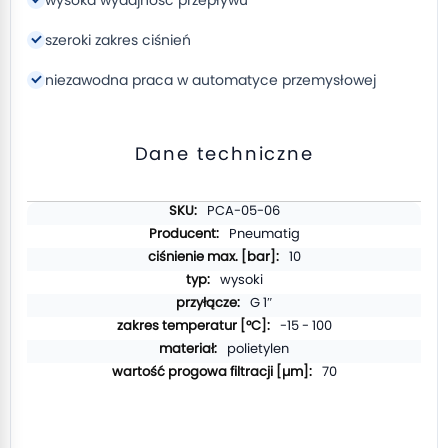
wysoka wydajność przepływu
szeroki zakres ciśnień
niezawodna praca w automatyce przemysłowej
Dane techniczne
Więcej
PCA-05-06
informacji
Pneumatig
10
wysoki
G 1″
-15 - 100
polietylen
70