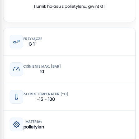
Tłumik hałasu z polietylenu, gwint G 1
PRZYŁĄCZE
G 1″
CIŚNIENIE MAX. [BAR]
10
ZAKRES TEMPERATUR [°C]
-15 - 100
MATERIAŁ
polietylen