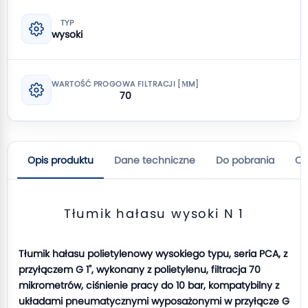
TYP
wysoki
WARTOŚĆ PROGOWA FILTRACJI [ΜM]
70
Opis produktu
Dane techniczne
Do pobrania
Op
Tłumik hałasu wysoki N 1
Tłumik hałasu polietylenowy wysokiego typu, seria PCA, z
przyłączem G 1", wykonany z polietylenu, filtracja 70
mikrometrów, ciśnienie pracy do 10 bar, kompatybilny z
układami pneumatycznymi wyposażonymi w przyłącze G