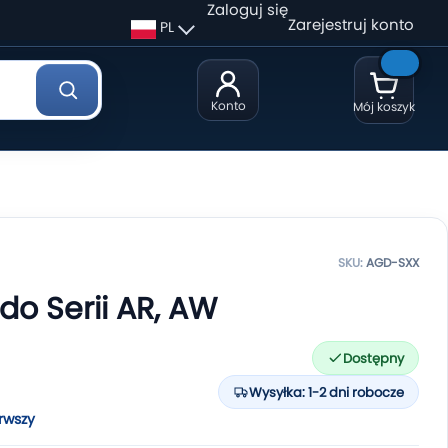
Zaloguj się
Zarejestruj konto
PL
Konto
Mój koszyk
SKU:
AGD-SXX
o Serii AR, AW
Dostępny
Wysyłka: 1-2 dni robocze
rwszy