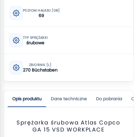
POZIOM HAŁASU [DB]
69
TYP SPRĘŻARKI
śrubowe
ZBIORNIK [L]
270 Büchstaben
Opis produktu
Dane techniczne
Do pobrania
Op
Sprężarka śrubowa Atlas Copco
GA 15 VSD WORKPLACE