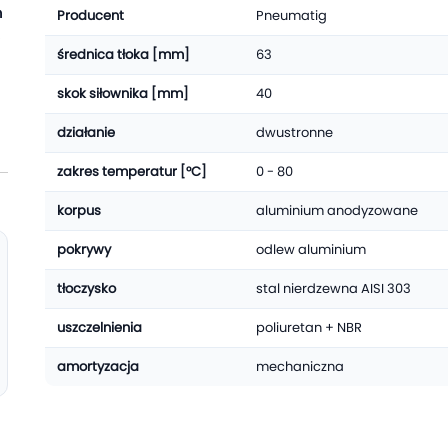
m
Producent
Pneumatig
średnica tłoka [mm]
63
skok siłownika [mm]
40
działanie
dwustronne
zakres temperatur [°C]
0 - 80
korpus
aluminium anodyzowane
pokrywy
odlew aluminium
tłoczysko
stal nierdzewna AISI 303
uszczelnienia
poliuretan + NBR
amortyzacja
mechaniczna