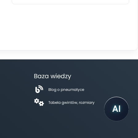
Baza wiedzy
Blog o pneumatyce
Tabela gwintów, rozmiary