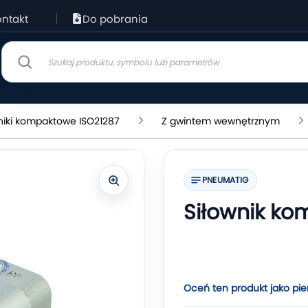
ntakt
Do pobrania
niki kompaktowe ISO21287
Z gwintem wewnętrznym
PNEUMATIG
Siłownik k
Oceń ten produkt jako pie