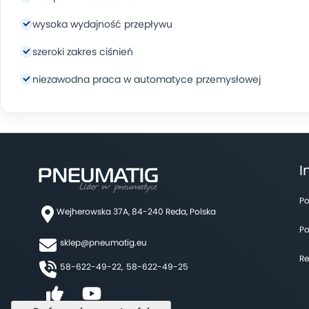
wysoka wydajność przepływu
szeroki zakres ciśnień
niezawodna praca w automatyce przemysłowej
I
Po
Wejherowska 37A, 84-240 Reda, Polska
Po
sklep@pneumatig.eu
Re
58-622-49-22,
58-622-49-25