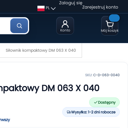
Zaloguj się
Zarejestruj konto
PL
Konto
Mój koszyk
Siłownik kompaktowy DM 063 X 040
SKU:
C-D-063-0040
ompaktowy DM 063 X 040
Dostępny
Wysyłka: 1-2 dni robocze
rwszy