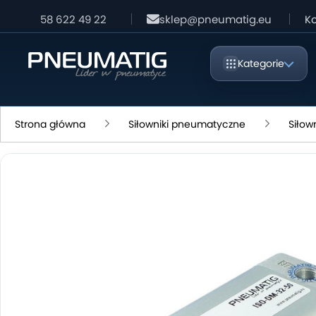
58 622 49 22
sklep@pneumatig.eu
Ko
Kategorie
Strona główna
Siłowniki pneumatyczne
Siłow