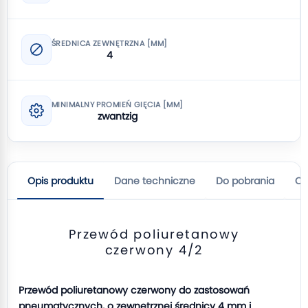
ŚREDNICA ZEWNĘTRZNA [MM]
4
MINIMALNY PROMIEŃ GIĘCIA [MM]
zwantzig
Opis produktu
Dane techniczne
Do pobrania
Op
Przewód poliuretanowy
czerwony 4/2
Przewód poliuretanowy czerwony do zastosowań
pneumatycznych, o zewnętrznej średnicy 4 mm i