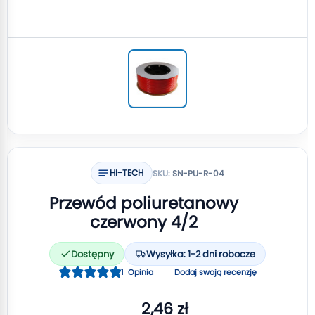
HI-TECH
SKU:
SN-PU-R-04
Przewód poliuretanowy
czerwony 4/2
Dostępny
Wysyłka: 1-2 dni robocze
Ocena:
1
Opinia
Dodaj swoją recenzję
100
100
% of
2,46 zł