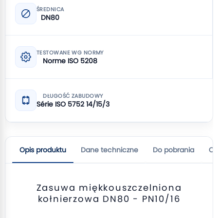
ŚREDNICA
DN80
TESTOWANE WG NORMY
Norme ISO 5208
DŁUGOŚĆ ZABUDOWY
Série ISO 5752 14/15/3
Opis produktu
Dane techniczne
Do pobrania
Op
Zasuwa miękkouszczelniona
kołnierzowa DN80 - PN10/16