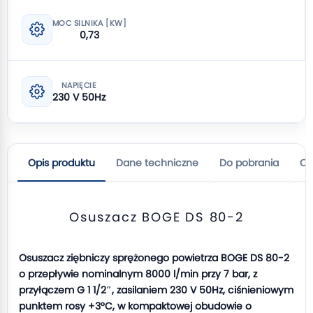
MOC SILNIKA [KW]
0,73
NAPIĘCIE
230 V 50Hz
Opis produktu
Dane techniczne
Do pobrania
Op
Osuszacz BOGE DS 80-2
Osuszacz ziębniczy sprężonego powietrza BOGE DS 80-2
o przepływie nominalnym 8000 l/min przy 7 bar, z
przyłączem G 1 1/2″, zasilaniem 230 V 50Hz, ciśnieniowym
punktem rosy +3°C, w kompaktowej obudowie o