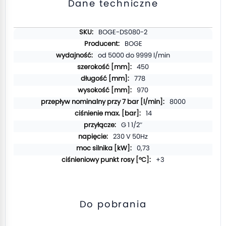
Dane techniczne
Więcej
BOGE-DS080-2
informacji
BOGE
od 5000 do 9999 l/min
450
778
970
8000
14
G 1 1/2″
230 V 50Hz
0,73
+3
Do pobrania