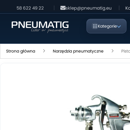
58 622 49 22
sklep@pneumatig.eu
Ko
Kategorie
Strona główna
Narzędzia pneumatyczne
Pist