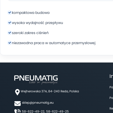
kompaktowa budowa
wysoka wydajność przepływu
szeroki zakres ciśnień
niezawodna praca w automatyce przemysłowej
I
Po
Wejherowska 37A, 84-240 Reda, Polska
Po
sklep@pneumatig.eu
Re
58-622-49-22,
58-622-49-25