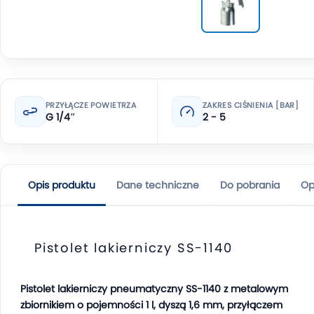
PRZYŁĄCZE POWIETRZA
ZAKRES CIŚNIENIA [BAR]
G 1/4″
2 - 5
Opis produktu
Dane techniczne
Do pobrania
Op
Pistolet lakierniczy SS-1140
Pistolet lakierniczy pneumatyczny SS-1140 z metalowym
zbiornikiem o pojemności 1 l, dyszą 1,6 mm, przyłączem