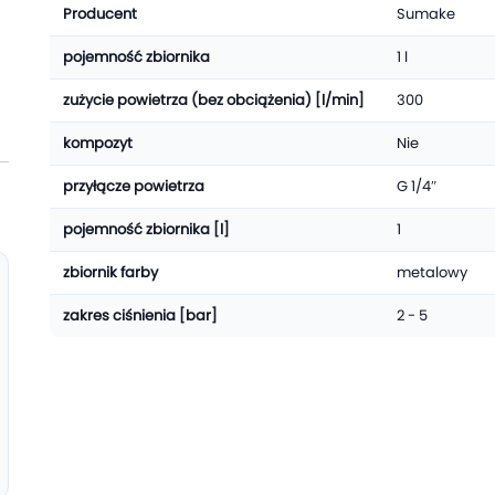
Producent
Sumake
pojemność zbiornika
1 l
zużycie powietrza (bez obciążenia) [l/min]
300
kompozyt
Nie
przyłącze powietrza
G 1/4″
pojemność zbiornika [l]
1
zbiornik farby
metalowy
zakres ciśnienia [bar]
2 - 5