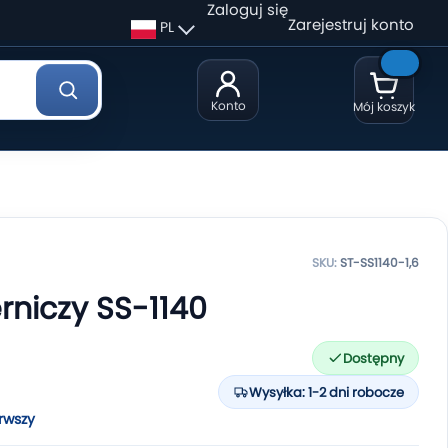
Zaloguj się
Zarejestruj konto
PL
Konto
Mój koszyk
SKU:
ST-SS1140-1,6
erniczy SS-1140
Dostępny
Wysyłka: 1-2 dni robocze
rwszy