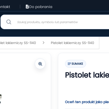
ntakt
Do pobrania
olet lakierniczy SS-1140
Pistolet lakierniczy SS-1140
SUMAKE
Pistolet laki
Oceń ten produkt jako pie