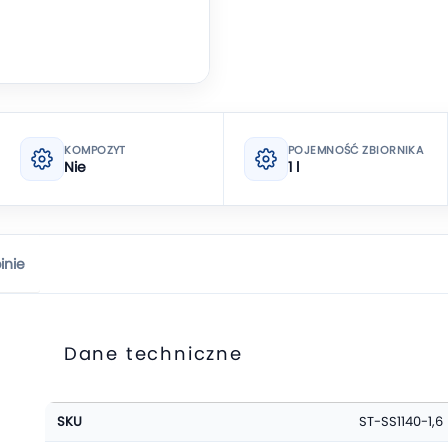
KOMPOZYT
POJEMNOŚĆ ZBIORNIKA
Nie
1 l
inie
Dane techniczne
Więcej
SKU
ST-SS1140-1,6
informacji