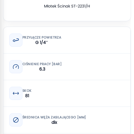
Młotek Ścinak ST-2231/H
PRZYŁĄCZE POWIETRZA
G 1/4″
CIŚNIENIE PRACY [BAR]
6.3
SKOK
81
ŚREDNICA WĘŻA ZASILAJĄCEGO [MM]
dix