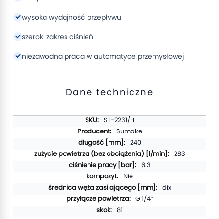
wysoka wydajność przepływu
szeroki zakres ciśnień
niezawodna praca w automatyce przemysłowej
Dane techniczne
Więcej
ST-2231/H
informacji
Sumake
240
283
6.3
Nie
dix
G 1/4″
81