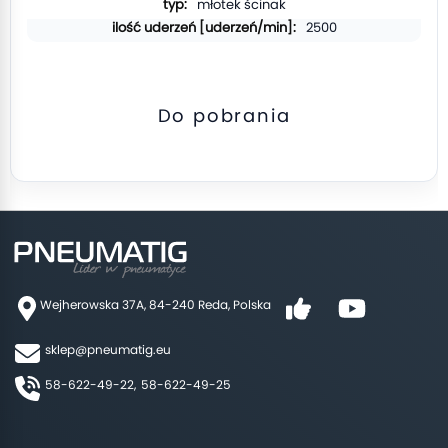
młotek ścinak
2500
Do pobrania
Wejherowska 37A, 84-240 Reda, Polska
sklep@pneumatig.eu
58-622-49-22,
58-622-49-25