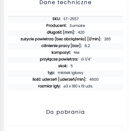
Dane techniczne
Więcej
ST-2557
informacji
Sumake
420
285
6.2
Nie
G 1/4″
5
młotek igłowy
4600
⌀3 x 180 x 19 uds.
Do pobrania