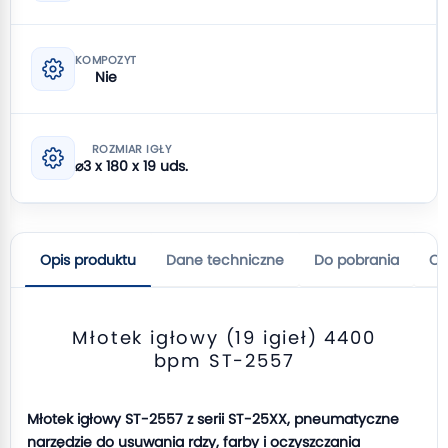
KOMPOZYT
Nie
ROZMIAR IGŁY
⌀3 x 180 x 19 uds.
Opis produktu
Dane techniczne
Do pobrania
Op
Młotek igłowy (19 igieł) 4400
bpm ST-2557
Młotek igłowy ST-2557 z serii ST-25XX, pneumatyczne
narzędzie do usuwania rdzy, farby i oczyszczania