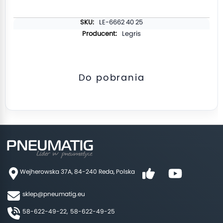
Więcej
LE-6662 40 25
informacji
Legris
Do pobrania
Wejherowska 37A, 84-240 Reda, Polska
sklep@pneumatig.eu
58-622-49-22,
58-622-49-25