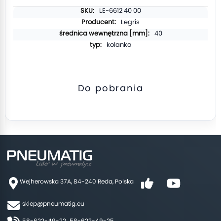
Więcej
LE-6612 40 00
informacji
Legris
40
kolanko
Do pobrania
Wejherowska 37A, 84-240 Reda, Polska
sklep@pneumatig.eu
58-622-49-22,
58-622-49-25