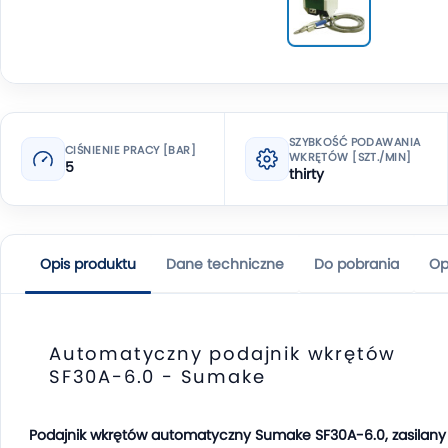
SZYBKOŚĆ PODAWANIA
CIŚNIENIE PRACY [BAR]
WKRĘTÓW [SZT./MIN]
5
thirty
Opis produktu
Dane techniczne
Do pobrania
Op
Automatyczny podajnik wkrętów
SF30A-6.0 - Sumake
Podajnik wkrętów automatyczny Sumake SF30A-6.0, zasilany