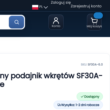
Zaloguj się
Zarejestruj konto
PL
Konto
Mój koszyk
SKU:
SF30A-6.0
ny podajnik wkrętów SF30A-
ke
Dostępny
Wysyłka: 1-2 dni robocze