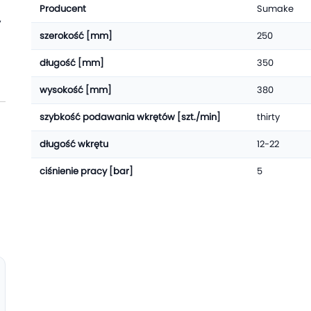
Producent
Sumake
y
szerokość [mm]
250
długość [mm]
350
wysokość [mm]
380
szybkość podawania wkrętów [szt./min]
thirty
długość wkrętu
12-22
ciśnienie pracy [bar]
5