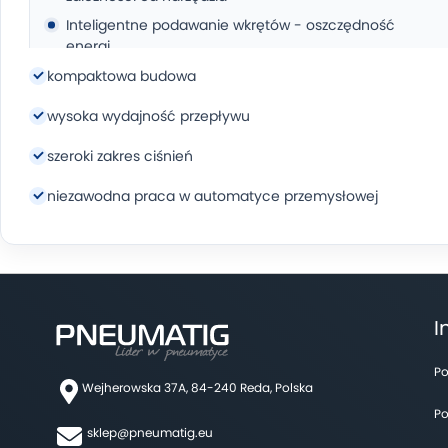
Inteligentne podawanie wkrętów - oszczędność
energi
Może być używany w dowolnym miejscu
kompaktowa budowa
Kompatybilny ze zdecydowaną większością
wysoka wydajność przepływu
dostępnych na rynku
wkrętarek pneumatycznych
.
szeroki zakres ciśnień
niezawodna praca w automatyce przemysłowej
Dane techniczne:
Szybkość podawania wkrętów: 30 szt./min
Wielkość wkrętu: M6.0
Długość wkrętu: 12-22 mm
I
Wymiary: 35cm(dł.)x25cm(szer.)x38cm(wys.)
Po
Waga: 22 kg
Wejherowska 37A, 84-240 Reda, Polska
Napięcie: 110/220V
Po
sklep@pneumatig.eu
Ciśnienie: 5 bar