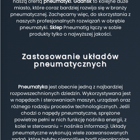
naszą ofertą
pneumatyki
.
Gdańsk
to kolejne duże
miasto, które coraz bardziej rozwija się w branży
pneumatycznej. Zachęcamy więc, do skorzystania z
naszych profesjonalnych rozwiązań w obrębie
pneumatyki.
Sklep
Pneumatig łączy w sobie
produkty tylko o najwyższej jakości.
Zastosowanie układów
pneumatycznych
Pneumatyka
jest obecnie jedną z najbardziej
rozpowszechnionych dziedzin. Wykorzystywana jest
w napędach i sterowaniach maszyn, urządzeń oraz
różnego rodzaju procesów technologicznych. Jeśli
chodzi o napędy pneumatyczne, sprężone
powietrze pełni w nich funkcję nośnika energii, z
kolei w sterowaniu – nośnika informacji. Układy
pneumatyczne wykonują wiele zaawansowanych
zadań, które byłyby niemożliwe bądź nieopłacalne