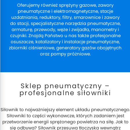
Oferujemy również sprężyny gazowe, zawory
pneumatyczne i elektromagnetyczne, stacje
uzdatniania, reduktory, filtry, smarownice i zawory
do stacji, specjalistyczne narzędzia pneumatyczne,
armaturę, przewody, węże i zwijadła, manometry i
czujniki. Znajdą Państwo u nas także profesjonalne
osuszacze, katalizatory i instalacje pneumatyczne,
zbiorniki ciśnieniowe, generatory gazów obojętnych
oraz pompy próżniowe.
Sklep pneumatyczny –
profesjonalne siłowniki
Siłownik to najważniejszy element układu pneumatycznego
Siłowniki to części wykonawcze, których zadaniem jest
przetworzenie energii sprężonego powietrza na siłę. Jak to
się odbywa? Siłownik przesuwa tłoczyska wewnątrz