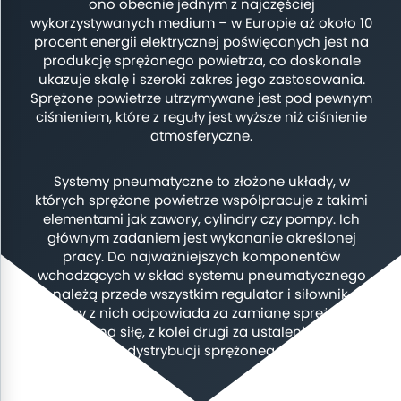
ono obecnie jednym z najczęściej
wykorzystywanych medium – w Europie aż około 10
procent energii elektrycznej poświęcanych jest na
produkcję sprężonego powietrza, co doskonale
ukazuje skalę i szeroki zakres jego zastosowania.
Sprężone powietrze utrzymywane jest pod pewnym
ciśnieniem, które z reguły jest wyższe niż ciśnienie
atmosferyczne.
Systemy pneumatyczne to złożone układy, w
których sprężone powietrze współpracuje z takimi
elementami jak zawory, cylindry czy pompy. Ich
głównym zadaniem jest wykonanie określonej
pracy. Do najważniejszych komponentów
wchodzących w skład systemu pneumatycznego
należą przede wszystkim regulator i siłownik.
Pierwszy z nich odpowiada za zamianę sprężonego
powietrza na siłę, z kolei drugi za ustalenie wartości
ciśnienia w dystrybucji sprężonego powietrza.