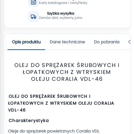
Karty katalogowe i certyfikaty
Szybka wysyłka
Zamów dziś, wyślemy jutro
Opis produktu
Dane techniczne
Do pobrania
Op
OLEJ DO SPRĘŻAREK ŚRUBOWYCH I
ŁOPATKOWYCH Z WTRYSKIEM
OLEJU CORALIA VDL-46
OLEJ DO SPRĘŻAREK ŚRUBOWYCH I
ŁOPATKOWYCH Z WTRYSKIEM OLEJU CORALIA
VDL-46
Charakterystyka
Oleje do sprężarek powietrznych Coralia VDL