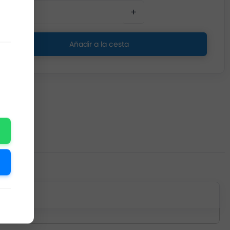
−
+
Añadir a la cesta