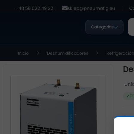
+48 58 622 49 22
sklep@pneumatig.eu
C
Categorías
Inicio
Deshumidificadores
Refrigeració
De
Uni
Di