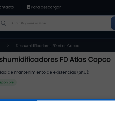
ontacto
Para descargar
n
Deshumidificadores FD Atlas Copco
shumidificadores FD Atlas Copco
dad de mantenimiento de existencias (SKU):
sponible