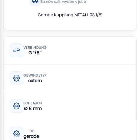
Zamów dziś, wyślemy jutro
Gerade Kupplung METALL 08 1/8"
VERBINDUNG
G 1/8″
GEWINDETYP
extern
SCHLAUCH
Ø 8 mm
TYP
gerade