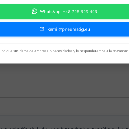
WhatsApp: +48 728 829 443
kamil@pneumatig.eu
Indique sus datos de empresa o necesidades y le responderemos a la brevedad.
 una estación de trabajo de herramientas neumáticas. Libe