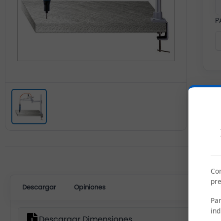
P
Com
pre
Descargar
Opiniones
Par
ind
Descargar Dimensiones