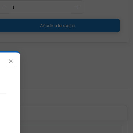
−
+
Añadir a la cesta
×