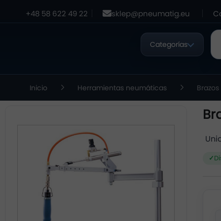
+48 58 622 49 22
sklep@pneumatig.eu
C
Categorías
Inicio
Herramientas neumáticas
Brazos
Br
Uni
Di