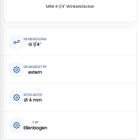
MINI 4 1/4" Winkelstecker
VERBINDUNG
G 1/4″
GEWINDETYP
extern
SCHLAUCH
Ø 4 mm
TYP
Ellenbogen