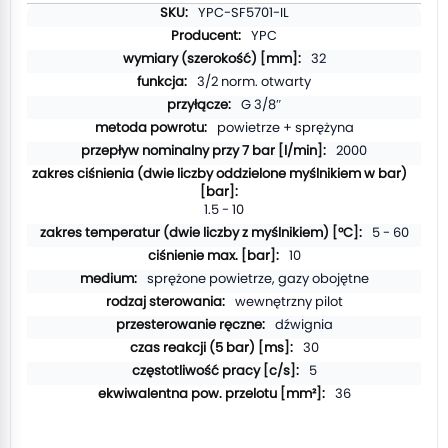
Plus
YPC-SF5701-IL
d'infos
YPC
32
3/2 norm. otwarty
G 3/8″
powietrze + sprężyna
2000
1.5 - 10
5 - 60
10
sprężone powietrze, gazy obojętne
wewnętrzny pilot
dźwignia
30
5
36