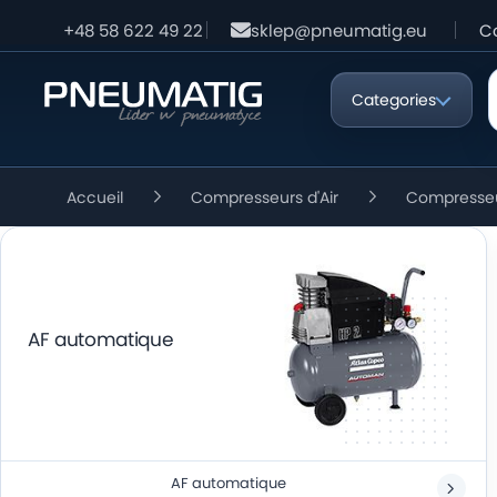
+48 58 622 49 22
sklep@pneumatig.eu
C
Categories
Accueil
Compresseurs d'Air
Compresseu
AF automatique
AF automatique