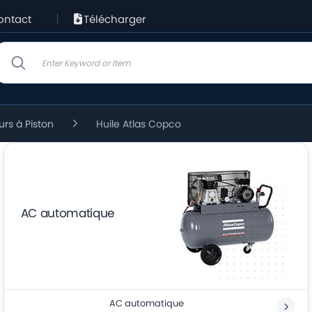
ontact
Télécharger
rs à Piston
Huile Atlas Copco
AC automatique
AC automatique