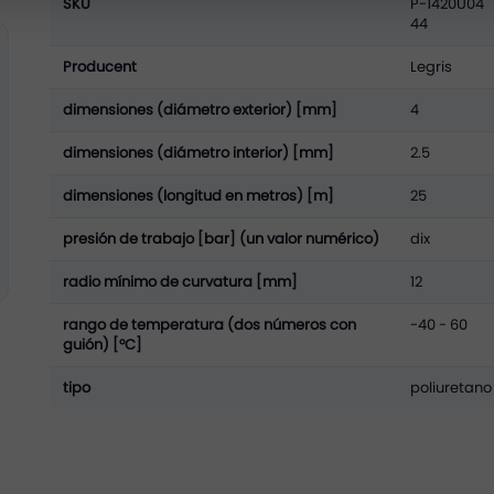
SKU
P-1420U04
Información
44
Producent
Legris
dimensiones (diámetro exterior) [mm]
4
dimensiones (diámetro interior) [mm]
2.5
dimensiones (longitud en metros) [m]
25
presión de trabajo [bar] (un valor numérico)
dix
radio mínimo de curvatura [mm]
12
rango de temperatura (dos números con
-40 - 60
guión) [°C]
tipo
poliuretano