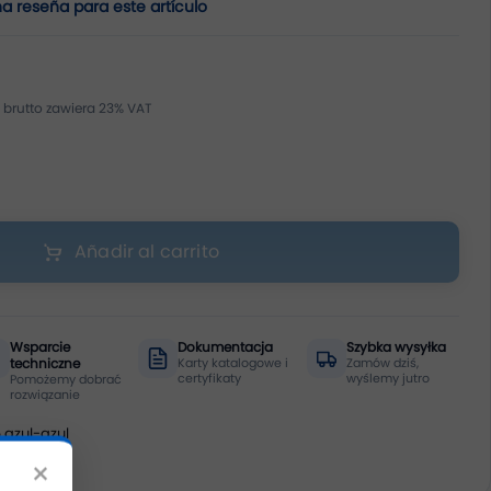
na reseña para este artículo
Añadir al carrito
Wsparcie
Dokumentacja
Szybka wysyłka
techniczne
Karty katalogowe i
Zamów dziś,
certyfikaty
wyślemy jutro
Pomożemy dobrać
rozwiązanie
 azul-azul
×