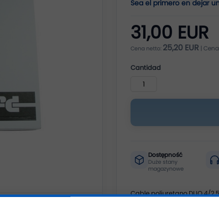
Sea el primero en dejar u
31,00 EUR
25,20 EUR
Cantidad
Dostępność
Duże stany
magazynowe
Cable poliuretano DUO 4/2.5