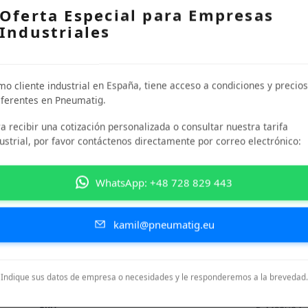
Oferta Especial para Empresas
Industriales
o cliente industrial en España, tiene acceso a condiciones y precios
ferentes en Pneumatig.
DIMENSIONES
DIMENSIONES
(DIÁMETRO EXTERIOR)
(DIÁMETRO INTERIOR)
[MM]
[MM]
a recibir una cotización personalizada o consultar nuestra tarifa
4
2.5
ustrial, por favor contáctenos directamente por correo electrónico:
WhatsApp: +48 728 829 443
iones
kamil@pneumatig.eu
Dane techniczne
Indique sus datos de empresa o necesidades y le responderemos a la brevedad.
Más