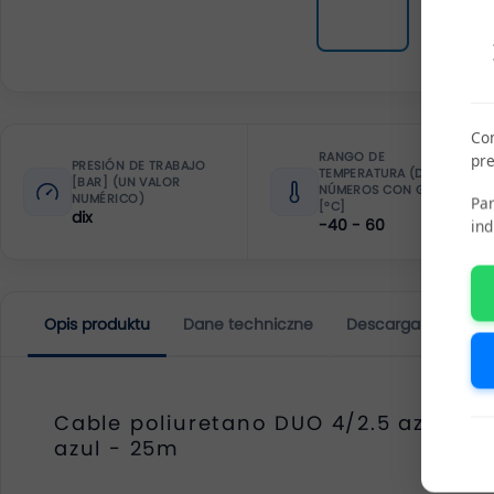
Com
RANGO DE
pre
PRESIÓN DE TRABAJO
TEMPERATURA (DOS
[BAR] (UN VALOR
NÚMEROS CON GUIÓN)
NUMÉRICO)
Par
[°C]
dix
-40 - 60
ind
Opis produktu
Dane techniczne
Descargar
Opin
Cable poliuretano DUO 4/2.5 azul-
azul - 25m