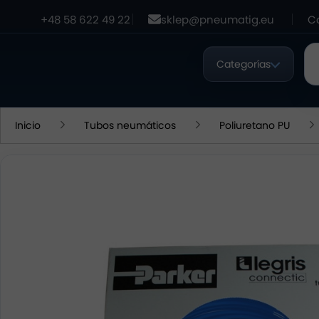
+48 58 622 49 22
sklep@pneumatig.eu
C
Categorías
Inicio
Tubos neumáticos
Poliuretano PU