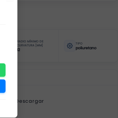
RADIO MÍNIMO DE
TIPO
CURVATURA [MM]
poliuretano
12
Descargar