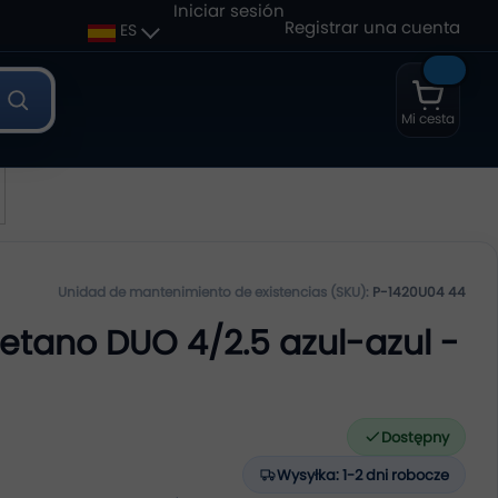
Iniciar sesión
Registrar una cuenta
ES
Mi cesta
Unidad de mantenimiento de existencias (SKU):
P-1420U04 44
retano DUO 4/2.5 azul-azul -
Dostępny
Wysyłka: 1-2 dni robocze