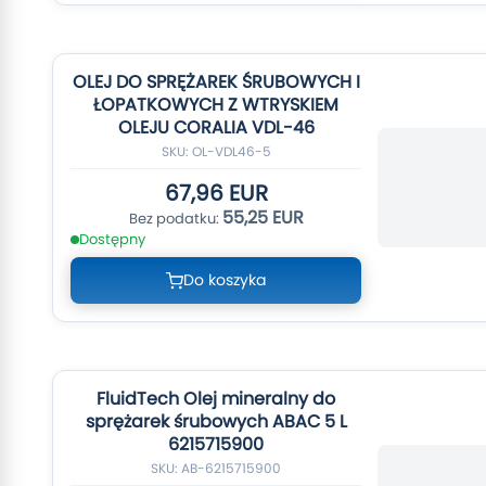
OLEJ DO SPRĘŻAREK ŚRUBOWYCH I
ŁOPATKOWYCH Z WTRYSKIEM
OLEJU CORALIA VDL-46
SKU: OL-VDL46-5
67,96 EUR
55,25 EUR
Dostępny
Do koszyka
FluidTech Olej mineralny do
sprężarek śrubowych ABAC 5 L
6215715900
SKU: AB-6215715900