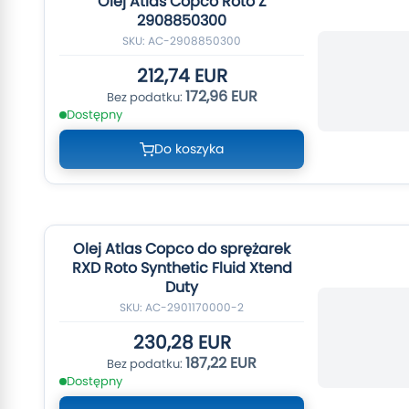
Olej Atlas Copco Roto Z
2908850300
SKU: AC-2908850300
212,74 EUR
172,96 EUR
Dostępny
Do koszyka
Olej Atlas Copco do sprężarek
RXD Roto Synthetic Fluid Xtend
Duty
SKU: AC-2901170000-2
230,28 EUR
187,22 EUR
Dostępny