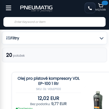
Můj košík
Filtry
20
položek
Olej pro pístové kompresory VDL
EP-100 1 litr
SKU: OL-VDLEP100
12,02 EUR
9,77 EUR
Dostępny