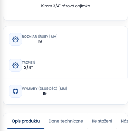
19mm 3/4" rázová objímka
ROZMIAR ŚRUBY [MM]
19
TRZPIEŃ
3/4″
WYMIARY (DŁUGOŚĆ) [MM]
19
Opis produktu
Dane techniczne
Ke stažení
Názo