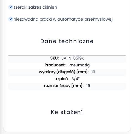
szeroki zakres ciśnień
niezawodna praca w automatyce przemysłowej
Dane techniczne
Více
JA-N-0519K
informací
Pneumatig
19
3/4″
19
Ke stažení