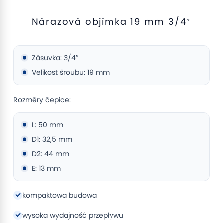
Nárazová objímka 19 mm 3/4″
Zásuvka: 3/4″
Velikost šroubu: 19 mm
Rozměry čepice:
L: 50 mm
D1: 32,5 mm
D2: 44 mm
E: 13 mm
kompaktowa budowa
wysoka wydajność przepływu