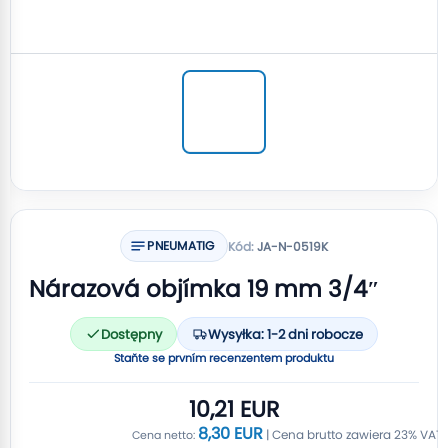
PNEUMATIG
Kód:
JA-N-0519K
Nárazová objímka 19 mm 3/4″
Dostępny
Wysyłka: 1-2 dni robocze
Staňte se prvním recenzentem produktu
10,21 EUR
8,30 EUR